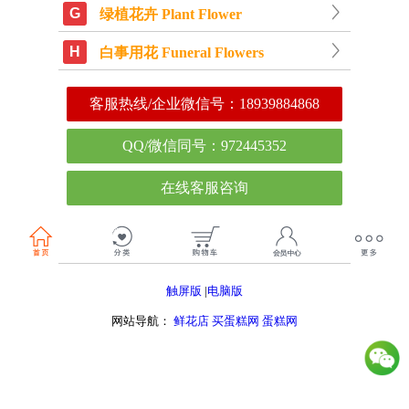
G
绿植花卉 Plant Flower
H
白事用花 Funeral Flowers
客服热线/企业微信号：
18939884868
QQ/微信同号：972445352
在线客服咨询
触屏版
|
电脑版
网站导航：
鲜花店
买蛋糕网
蛋糕网