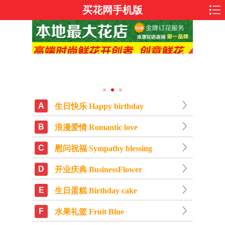
买花网手机版
A
生日快乐 Happy birthday
B
浪漫爱情 Romantic love
C
慰问祝福 Sympathy blessing
D
开业庆典 BusinessFlower
E
生日蛋糕 Birthday cake
F
水果礼篮 Fruit Blue